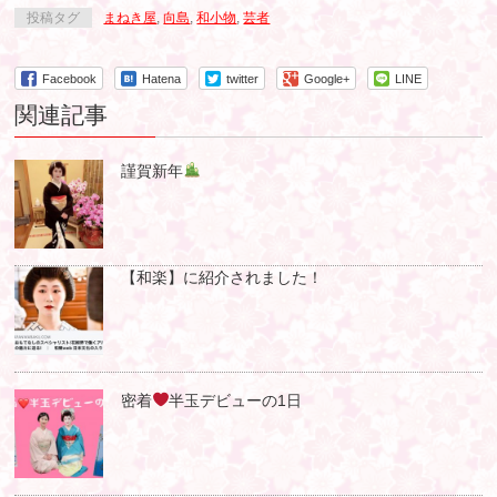
投稿タグ
まねき屋
,
向島
,
和小物
,
芸者
Facebook
Hatena
twitter
Google+
LINE
関連記事
謹賀新年
【和楽】に紹介されました！
密着
半玉デビューの1日