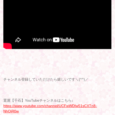
チャンネル登録していただけたら嬉しいです＼(^^)／
置屋【千石】YouTubeチャンネルはこちら↓
https://www.youtube.com/channel/UCFwWDIw51sCXTn8-
NhOiR0w